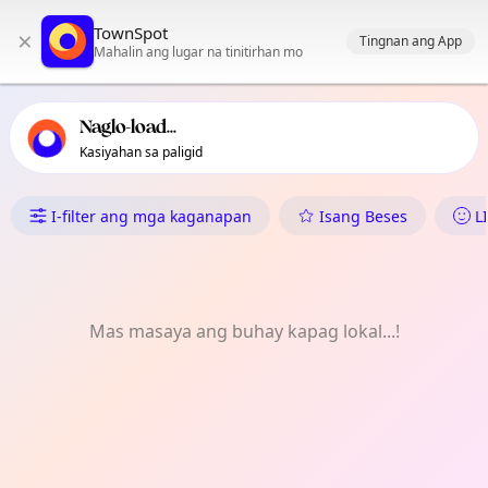
Pangunahing nabigasyon ng TownSpot
TownSpot
×
Nilalaman ng mga lokal na kaganapan ng TownSpot
Tingnan ang App
Mahalin ang lugar na tinitirhan mo
Naglo-load...
Kasiyahan sa paligid
Ano ang Nangyayari sa Chorlt
I-filter ang mga kaganapan
Isang Beses
L
Mas masaya ang buhay kapag lokal...!