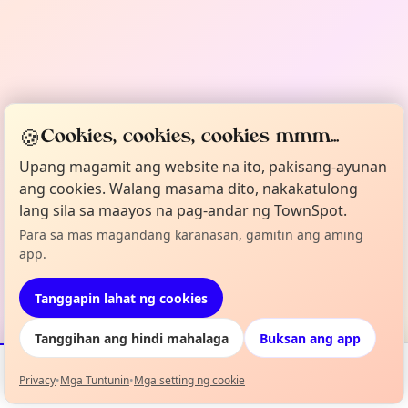
🍪
Cookies, cookies, cookies mmm...
Upang magamit ang website na ito, pakisang-ayunan
ang cookies. Walang masama dito, nakakatulong
lang sila sa maayos na pag-andar ng TownSpot.
Para sa mas magandang karanasan, gamitin ang aming
app.
Tanggapin lahat ng cookies
Tanggihan ang hindi mahalaga
Buksan ang app
Privacy
•
Mga Tuntunin
•
Mga setting ng cookie
Mga Kaganapan
Mapa
Aking Lineup
Impormasyon