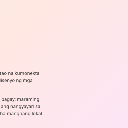
 tao na kumonekta
 disenyo ng mga
na bagay: maraming
ang nangyayari sa
ngha-manghang lokal