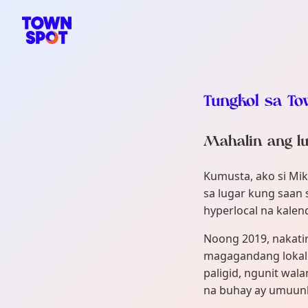
Pangunahing nabigasyon ng TownSpot
Nilalaman ng mga lokal na kaganapan ng TownSpot
Tungkol sa T
Mahalin ang lu
Kumusta, ako si Mi
sa lugar kung saan
hyperlocal na kalen
Noong 2019, nakati
magagandang lokal 
paligid, ngunit wal
na buhay ay umuunl