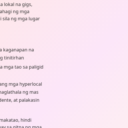
 lokal na gigs,
abahagi ng mga
 sila ng mga lugar
ga kaganapan na
 tinitirhan
 mga tao sa paligid
 ang mga hyperlocal
maglathala ng mas
ente, at palakasin
 makatao, hindi
ay sa gitna ng mga