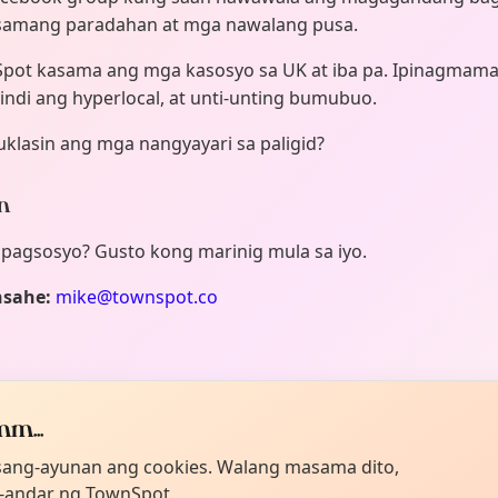
asamang paradahan at mga nawalang pusa.
pot kasama ang mga kasosyo sa UK at iba pa. Ipinagmama
ndi ang hyperlocal, at unti-unting bumubuo.
klasin ang mga nangyayari sa paligid?
n
ipagsosyo? Gusto kong marinig mula sa iyo.
sahe:
mike@townspot.co
e Gyi
apagtatag at Disenyador
m...
ng LinkedIn ↗
sang-ayunan ang cookies. Walang masama dito,
g-andar ng TownSpot.