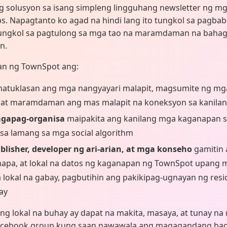
 solusyon sa isang simpleng lingguhang newsletter ng mga
ps. Napagtanto ko agad na hindi lang ito tungkol sa pagb
ungkol sa pagtulong sa mga tao na maramdaman na bahagi
n.
an ng TownSpot ang:
atuklasan ang mga nangyayari malapit, magsumite ng m
, at maramdaman ang mas malapit na koneksyon sa kanilang
agapag-organisa
maipakita ang kanilang mga kaganapan sa
sa lamang sa mga social algorithm
blisher, developer ng ari-arian, at mga konseho
gamitin
mapa, at lokal na datos ng kaganapan ng TownSpot upang 
okal na gabay, pagbutihin ang pakikipag-ugnayan ng resid
ay
ng lokal na buhay ay dapat na makita, masaya, at tunay na
acebook group kung saan nawawala ang magagandang bag