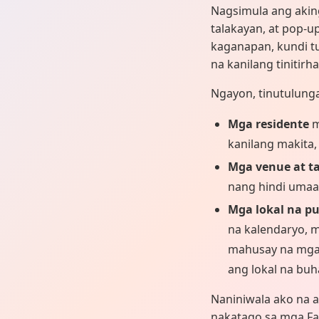
Nagsimula ang aking
talakayan, at pop-u
kaganapan, kundi t
na kanilang tinitirha
Ngayon, tinutulung
Mga residente
m
kanilang makita
Mga venue at t
nang hindi umaa
Mga lokal na pu
na kalendaryo, 
mahusay na mga l
ang lokal na buh
Naniniwala ako na a
nakatago sa mga F