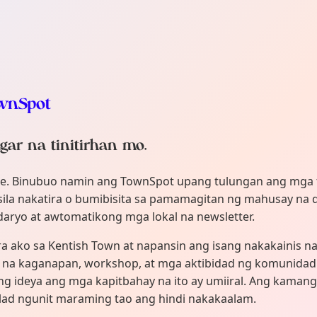
ownSpot
gar na tinitirhan mo.
ke. Binubuo namin ang TownSpot upang tulungan ang mga
 sila nakatira o bumibisita sa pamamagitan ng mahusay na
daryo at awtomatikong mga lokal na newsletter.
ra ako sa Kentish Town at napansin ang isang nakakainis 
na kaganapan, workshop, at mga aktibidad ng komunidad 
ang ideya ang mga kapitbahay na ito ay umiiral. Ang kama
ad ngunit maraming tao ang hindi nakakaalam.