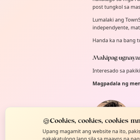
post tungkol sa m
Lumalaki ang TownS
independyente, mati
Handa ka na bang tu
Makipag-ugnaya
Interesado sa pakik
Magpadala ng men
Mik
Tag
🍪
Cookies, cookies, cookies mm
Aki
Upang magamit ang website na ito, paki
nakakatulong lang sila sa maayos na pa