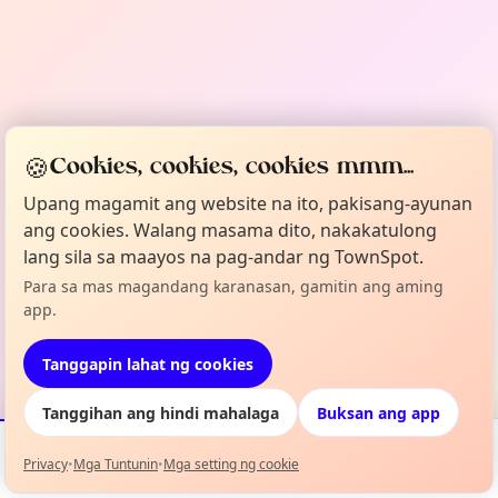
🍪
Cookies, cookies, cookies mmm...
Upang magamit ang website na ito, pakisang-ayunan
ang cookies. Walang masama dito, nakakatulong
lang sila sa maayos na pag-andar ng TownSpot.
Para sa mas magandang karanasan, gamitin ang aming
app.
Tanggapin lahat ng cookies
Tanggihan ang hindi mahalaga
Buksan ang app
Privacy
•
Mga Tuntunin
•
Mga setting ng cookie
Mga Kaganapan
Mapa
Aking Lineup
Impormasyon