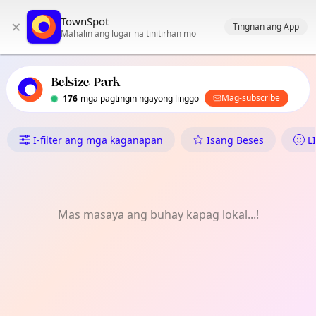
Pangunahing nabigasyon ng TownSpot
TownSpot
×
Nilalaman ng mga lokal na kaganapan ng TownSpot
Tingnan ang App
Mahalin ang lugar na tinitirhan mo
Belsize Park
Mag-subscribe
176
mga pagtingin ngayong linggo
Ano ang Nangyayari sa Belsize
I-filter ang mga kaganapan
Isang Beses
L
Mas masaya ang buhay kapag lokal...!