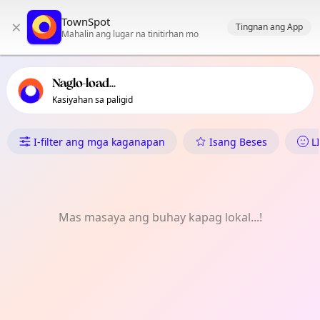
Pangunahing nabigasyon ng TownSpot
TownSpot
×
Nilalaman ng mga lokal na kaganapan ng TownSpot
Tingnan ang App
Mahalin ang lugar na tinitirhan mo
Naglo-load...
Kasiyahan sa paligid
Ano ang Nangyayari sa Sirawa
I-filter ang mga kaganapan
Isang Beses
L
Mas masaya ang buhay kapag lokal...!