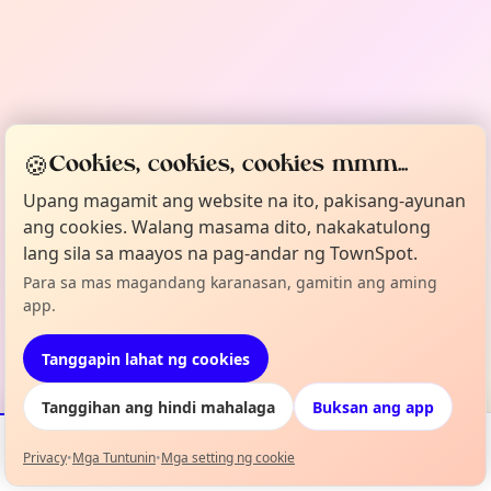
🍪
Cookies, cookies, cookies mmm...
Upang magamit ang website na ito, pakisang-ayunan
ang cookies. Walang masama dito, nakakatulong
lang sila sa maayos na pag-andar ng TownSpot.
Para sa mas magandang karanasan, gamitin ang aming
app.
Tanggapin lahat ng cookies
Tanggihan ang hindi mahalaga
Buksan ang app
Privacy
•
Mga Tuntunin
•
Mga setting ng cookie
Mga Kaganapan
Mapa
Aking Lineup
Impormasyon