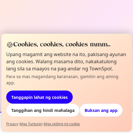
🍪
Cookies, cookies, cookies mmm...
Upang magamit ang website na ito, pakisang-ayunan
ang cookies. Walang masama dito, nakakatulong
lang sila sa maayos na pag-andar ng TownSpot.
Para sa mas magandang karanasan, gamitin ang aming
app.
Tanggapin lahat ng cookies
Tanggihan ang hindi mahalaga
Buksan ang app
Privacy
•
Mga Tuntunin
•
Mga setting ng cookie
Mga Kaganapan
Mapa
Aking Lineup
Impormasyon