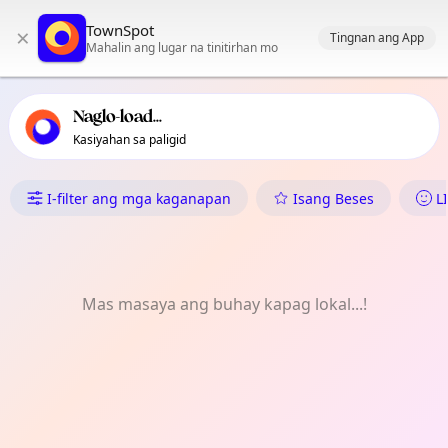
Pangunahing nabigasyon ng TownSpot
TownSpot
×
Nilalaman ng mga lokal na kaganapan ng TownSpot
Tingnan ang App
Mahalin ang lugar na tinitirhan mo
Naglo-load...
Kasiyahan sa paligid
Ano ang Nangyayari sa Lobug
I-filter ang mga kaganapan
Isang Beses
L
Mas masaya ang buhay kapag lokal...!