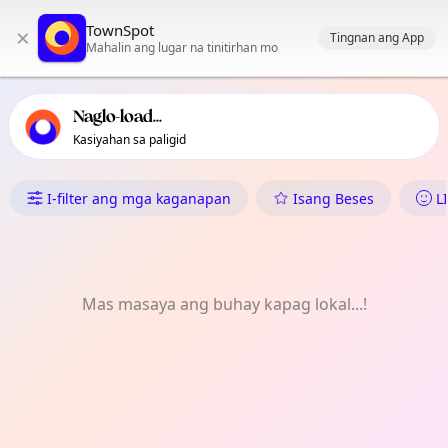
Pangunahing nabigasyon ng TownSpot
TownSpot
×
Nilalaman ng mga lokal na kaganapan ng TownSpot
Tingnan ang App
Mahalin ang lugar na tinitirhan mo
Naglo-load...
Kasiyahan sa paligid
Ano ang Nangyayari sa Bellvitge
I-filter ang mga kaganapan
Isang Beses
L
Mas masaya ang buhay kapag lokal...!