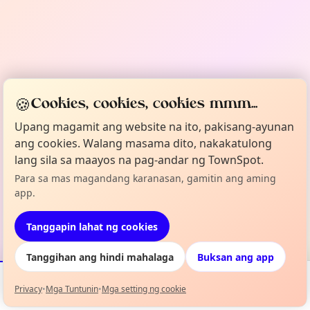
🍪
Cookies, cookies, cookies mmm...
Upang magamit ang website na ito, pakisang-ayunan
ang cookies. Walang masama dito, nakakatulong
lang sila sa maayos na pag-andar ng TownSpot.
Para sa mas magandang karanasan, gamitin ang aming
app.
Tanggapin lahat ng cookies
Tanggihan ang hindi mahalaga
Buksan ang app
Privacy
•
Mga Tuntunin
•
Mga setting ng cookie
Mga Kaganapan
Mapa
Aking Lineup
Impormasyon