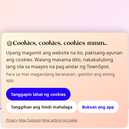
🍪
Cookies, cookies, cookies mmm...
Upang magamit ang website na ito, pakisang-ayunan
ang cookies. Walang masama dito, nakakatulong
lang sila sa maayos na pag-andar ng TownSpot.
Para sa mas magandang karanasan, gamitin ang aming
app.
Tanggapin lahat ng cookies
Tanggihan ang hindi mahalaga
Buksan ang app
Privacy
•
Mga Tuntunin
•
Mga setting ng cookie
Mga Kaganapan
Mapa
Aking Lineup
Impormasyon