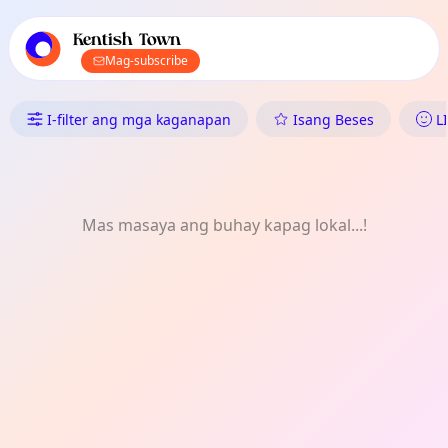
Pangunahing nabigasyon ng TownSpot
Nilalaman ng mga lokal na kaganapan ng TownSpot
Kentish Town
Mag-subscribe
Ano ang Nangyayari sa Kentish
I-filter ang mga kaganapan
Isang Beses
L
Mas masaya ang buhay kapag lokal...!