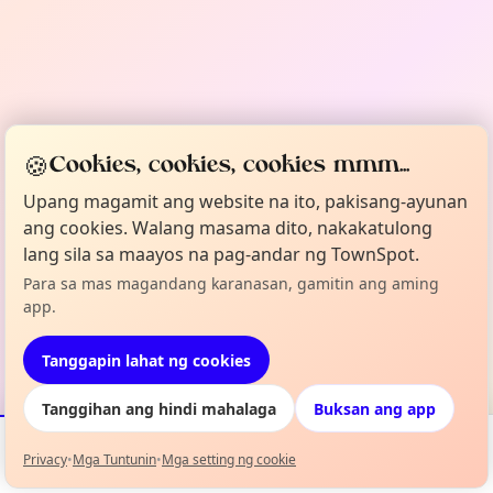
🍪
Cookies, cookies, cookies mmm...
Upang magamit ang website na ito, pakisang-ayunan
ang cookies. Walang masama dito, nakakatulong
lang sila sa maayos na pag-andar ng TownSpot.
Para sa mas magandang karanasan, gamitin ang aming
app.
Tanggapin lahat ng cookies
Tanggihan ang hindi mahalaga
Buksan ang app
Privacy
•
Mga Tuntunin
•
Mga setting ng cookie
Mga Kaganapan
Mapa
Aking Lineup
Impormasyon