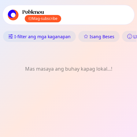
Pangunahing nabigasyon ng TownSpot
Nilalaman ng mga lokal na kaganapan ng TownSpot
Poblenou
Mag-subscribe
Ano ang Nangyayari sa Pobleno
I-filter ang mga kaganapan
Isang Beses
L
Mas masaya ang buhay kapag lokal...!